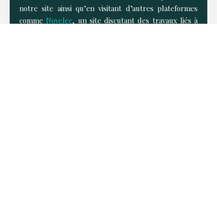
notre site ainsi qu’en visitant d’autres plateformes
comme
Novelec
, un site discutant des travaux liés à
l’énergie et à l’électricité…
Sécuriser les
circuits électriques
d’un logement
L’habitation comprend généralement plusieurs
circuits électriques
, ces derniers sont composés
de montages classiques tels qu’un circuit
simple
allumage
, circuits pour
prise de courant
…