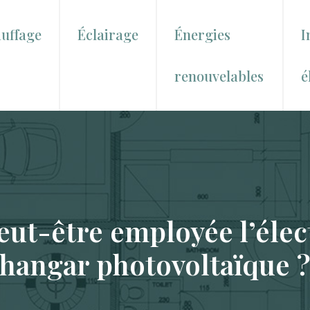
uffage
Éclairage
Énergies
I
renouvelables
é
peut-être employée l’élec
hangar photovoltaïque 