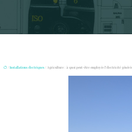
/
Installations électriques
/ Agriculture : à quoi peut-être employée l’électricité génér