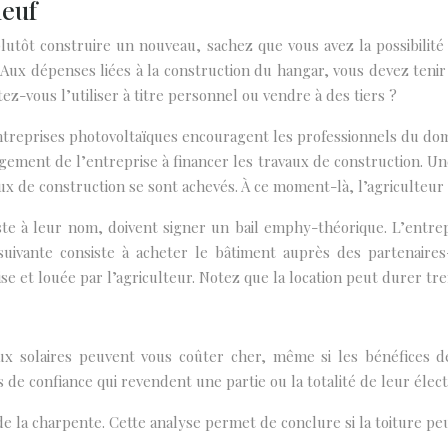
neuf
lutôt construire un nouveau, sachez que vous avez la possibilit
 Aux dépenses liées à la construction du hangar, vous devez teni
ez-vous l’utiliser à titre personnel ou vendre à des tiers ?
reprises photovoltaïques encouragent les professionnels du doma
ment de l’entreprise à financer les travaux de construction. Une
ux de construction se sont achevés. À ce moment-là, l’agriculteu
este à leur nom, doivent signer un bail emphy-théorique. L’entre
suivante consiste à acheter le bâtiment auprès des partenaires
ise et louée par l’agriculteur. Notez que la location peut durer tre
aux solaires peuvent vous coûter cher, même si les bénéfices 
 de confiance qui revendent une partie ou la totalité de leur électr
 de la charpente. Cette analyse permet de conclure si la toiture pe