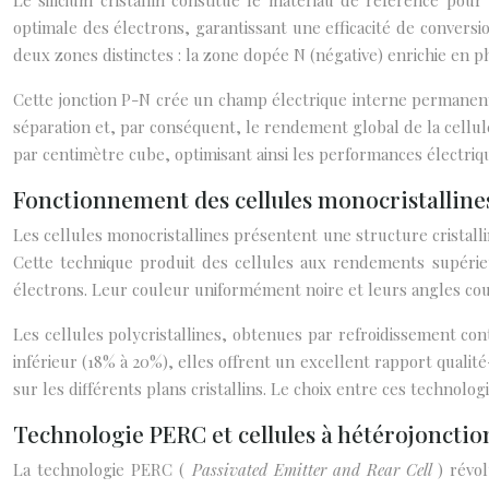
Le silicium cristallin constitue le matériau de référence pou
optimale des électrons, garantissant une efficacité de conversi
deux zones distinctes : la zone dopée N (négative) enrichie en p
Cette jonction P-N crée un champ électrique interne permanent 
séparation et, par conséquent, le rendement global de la cellu
par centimètre cube, optimisant ainsi les performances électriqu
Fonctionnement des cellules monocristallines 
Les cellules monocristallines présentent une structure cristall
Cette technique produit des cellules aux rendements supérieu
électrons. Leur couleur uniformément noire et leurs angles coup
Les cellules polycristallines, obtenues par refroidissement co
inférieur (18% à 20%), elles offrent un excellent rapport qualit
sur les différents plans cristallins. Le choix entre ces technolo
Technologie PERC et cellules à hétérojoncti
La technologie PERC (
Passivated Emitter and Rear Cell
) révo