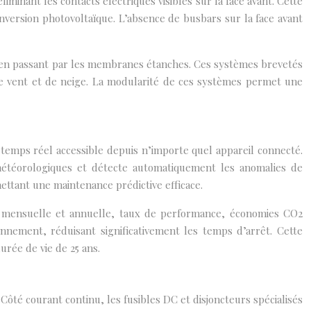
iminant les contacts électriques visibles sur la face avant. Cette
nversion photovoltaïque. L’absence de busbars sur la face avant
r, en passant par les membranes étanches. Ces systèmes brevetés
 de vent et de neige. La modularité de ces systèmes permet une
 temps réel accessible depuis n’importe quel appareil connecté.
météorologiques et détecte automatiquement les anomalies de
ettant une maintenance prédictive efficace.
ère, mensuelle et annuelle, taux de performance, économies CO2
onnement, réduisant significativement les temps d’arrêt. Cette
urée de vie de 25 ans.
 Côté courant continu, les fusibles DC et disjoncteurs spécialisés