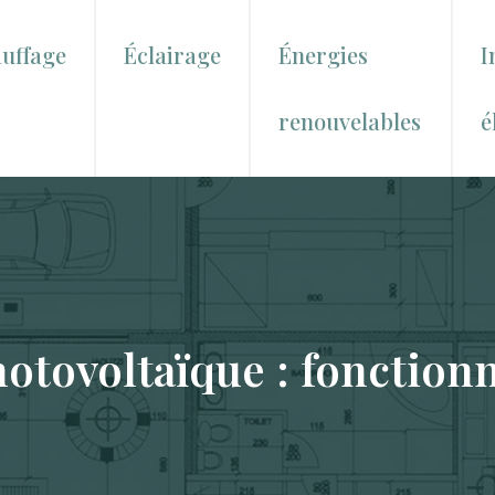
uffage
Éclairage
Énergies
I
renouvelables
é
hotovoltaïque : fonctio