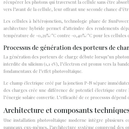
récupérer les photons qui traversent la cellule sans être abso
vers l’avant de la cellule, leur offrant une seconde chance d’être
Les cellules à hétérojonction, technologie phare de SunPower,
architecture hybride permet d’atteindre des rendements dépas
température de -0,29%/°C contre -0,40%/°C pour les cellules c
Processus de génération des porteurs de cha
La génération des porteurs de charge débute lorsqu’un photon d
interdite du silicium (1,1 eV), l’électron est promu vers la ban
fondamentaux de l’effet photovoltaïque.
Le champ électrique créé par la jonction P-N sépare immédiateme
des charges crée une différence de potentiel électrique entre le
l’énergie solaire convertie. L’efficacité de ce processus dépend 
Architecture et composants techniques
Une installation photovoltaïque moderne intègre plusieurs co
panneaux eux-mêmes, l’architecture système comprend des ond