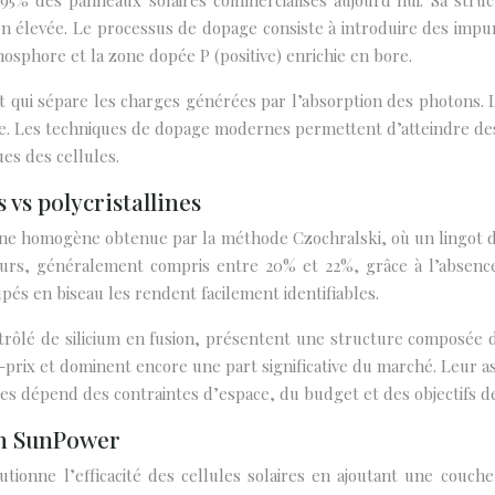
r 95% des panneaux solaires commercialisés aujourd’hui. Sa stru
on élevée. Le processus de dopage consiste à introduire des impur
hosphore et la zone dopée P (positive) enrichie en bore.
qui sépare les charges générées par l’absorption des photons. L
le. Les techniques de dopage modernes permettent d’atteindre de
es des cellules.
vs polycristallines
ine homogène obtenue par la méthode Czochralski, où un lingot de 
rs, généralement compris entre 20% et 22%, grâce à l’absence d
és en biseau les rendent facilement identifiables.
ntrôlé de silicium en fusion, présentent une structure composée
é-prix et dominent encore une part significative du marché. Leur as
gies dépend des contraintes d’espace, du budget et des objectifs d
on SunPower
lutionne l’efficacité des cellules solaires en ajoutant une couch