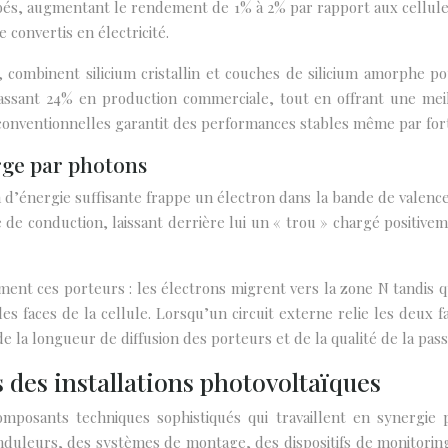
rbés, augmentant le rendement de 1% à 2% par rapport aux cellules
 convertis en électricité.
 combinent silicium cristallin et couches de silicium amorphe p
sant 24% en production commerciale, tout en offrant une meill
onventionnelles garantit des performances stables même par fort
rge par photons
’énergie suffisante frappe un électron dans la bande de valence 
de de conduction, laissant derrière lui un « trou » chargé positiv
nt ces porteurs : les électrons migrent vers la zone N tandis que
s faces de la cellule. Lorsqu’un circuit externe relie les deux fa
de la longueur de diffusion des porteurs et de la qualité de la pass
 des installations photovoltaïques
mposants techniques sophistiqués qui travaillent en synergie po
uleurs, des systèmes de montage, des dispositifs de monitoring