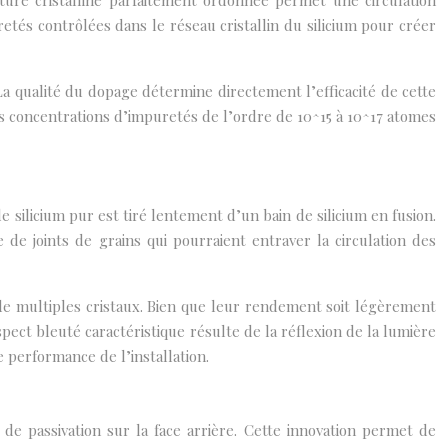
cture cristalline parfaitement ordonnée permet une circulation
etés contrôlées dans le réseau cristallin du silicium pour créer
a qualité du dopage détermine directement l’efficacité de cette
s concentrations d’impuretés de l’ordre de 10^15 à 10^17 atomes
silicium pur est tiré lentement d’un bain de silicium en fusion.
e joints de grains qui pourraient entraver la circulation des
 de multiples cristaux. Bien que leur rendement soit légèrement
pect bleuté caractéristique résulte de la réflexion de la lumière
e performance de l’installation.
e de passivation sur la face arrière. Cette innovation permet de