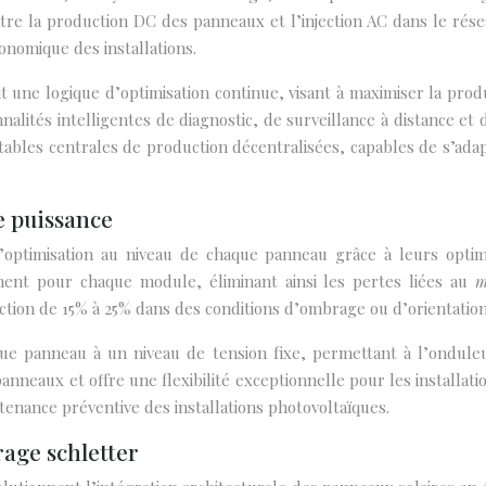
e la production DC des panneaux et l’injection AC dans le rése
économique des installations.
 une logique d’optimisation continue, visant à maximiser la produ
lités intelligentes de diagnostic, de surveillance à distance et 
tables centrales de production décentralisées, capables de s’adap
e puissance
optimisation au niveau de chaque panneau grâce à leurs optim
ment pour chaque module, éliminant ainsi les pertes liées au
m
duction de 15% à 25% dans des conditions d’ombrage ou d’orientatio
e panneau à un niveau de tension fixe, permettant à l’onduleur
nneaux et offre une flexibilité exceptionnelle pour les installat
tenance préventive des installations photovoltaïques.
age schletter