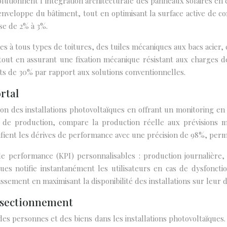
olutionnent l’intégration architecturale des panneaux solaires en él
enveloppe du bâtiment, tout en optimisant la surface active de co
se de 2% à 3%.
ées à tous types de toitures, des tuiles mécaniques aux bacs acie
 tout en assurant une fixation mécanique résistant aux charges
ts de 30% par rapport aux solutions conventionnelles.
rtal
on des installations photovoltaïques en offrant un monitoring en
 de production, compare la production réelle aux prévisions 
tifient les dérives de performance avec une précision de 98%, perm
és de performance (KPI) personnalisables : production journali
es notifie instantanément les utilisateurs en cas de dysfoncti
issement en maximisant la disponibilité des installations sur leur d
e sectionnement
 des personnes et des biens dans les installations photovoltaïques.