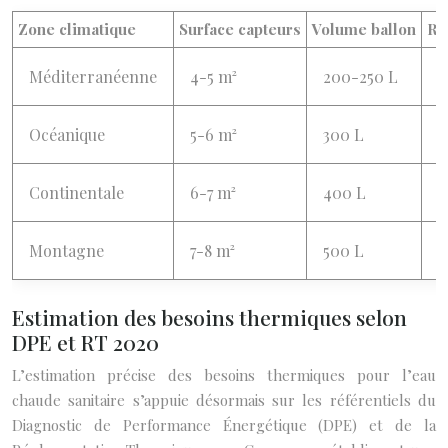
Zone climatique
Surface capteurs
Volume ballon
Ra
Méditerranéenne
4-5 m²
200-250 L
5
Océanique
5-6 m²
300 L
6
Continentale
6-7 m²
400 L
6
Montagne
7-8 m²
500 L
7
Estimation des besoins thermiques selon
DPE et RT 2020
L’estimation précise des besoins thermiques pour l’eau
chaude sanitaire s’appuie désormais sur les référentiels du
Diagnostic de Performance Énergétique (DPE) et de la