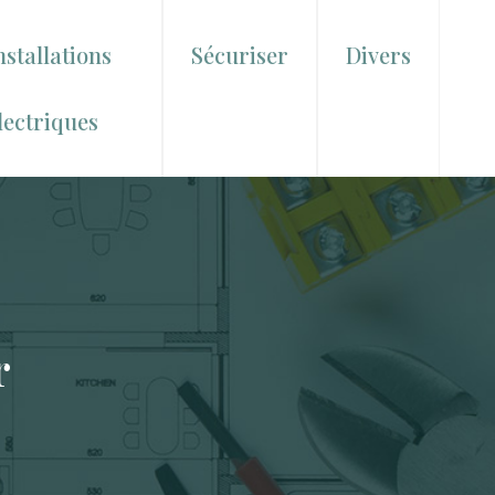
nstallations
Sécuriser
Divers
lectriques
r