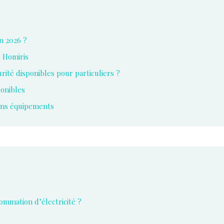
en 2026 ?
e Homiris
rité disponibles pour particuliers ?
ponibles
bons équipements
mmation d’électricité ?